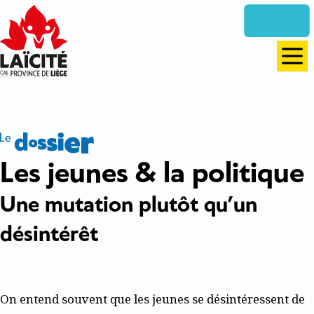
Aller
directement
vers
le
Men
contenu
Dossier
Les jeunes & la politique
Une mutation plutôt qu’un
désintérêt
On entend souvent que les jeunes se désintéressent de