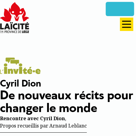
Aller
directement
vers
le
Men
contenu
L'invité•e
Cyril Dion
De nouveaux récits pour
changer le monde
Rencontre avec Cyril Dion
,
Propos recueillis par Arnaud Leblanc