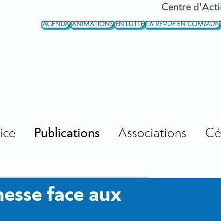
Centre d'Acti
AGENDA
ANIMATIONS
EN LUTTE
LA REVUE EN COMMUN
ice
Publications
Associations
Cé
nesse face aux
#2