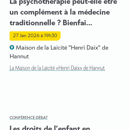
La psychothérapie peut-elle être
un complément à la médecine
traditionnelle ? Bienfai...
27 Jan 2026
à 19h30
Maison de la Laïcité "Henri Daix" de
Hannut
La Maison de la Laïcité «Henri Daix» de Hannut
CONFÉRENCE-DÉBAT
Les droits de l’enfant en