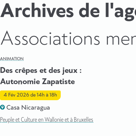
Archives de l'a
:
Associations me
ANIMATION
Des crêpes et des jeux :
Autonomie Zapatiste
4 Fév 2026
de 14h à 18h
Casa Nicaragua
Peuple et Culture en Wallonie et à Bruxelles