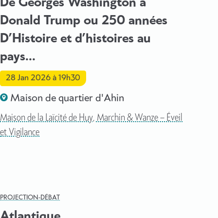
De Georges Washington à
Donald Trump ou 250 années
D’Histoire et d’histoires au
pays...
28 Jan 2026
à 19h30
Maison de quartier d'Ahin
Maison de la Laïcité de Huy, Marchin & Wanze – Éveil
et Vigilance
PROJECTION-DÉBAT
Atlantique