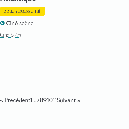
22 Jan 2026
à 18h
Ciné-scène
Ciné-Scène
« Précédent
1
…
7
8
9
10
11
Suivant »