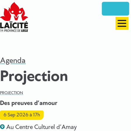
Aller
directement
vers
le
Men
contenu
Agenda
Projection
PROJECTION
Des preuves d’amour
6 Sep 2026
à 17h
Au Centre Culturel d’Amay