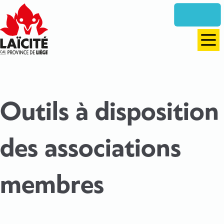
Aller
directement
vers
le
Men
contenu
Outils à disposition
des associations
membres