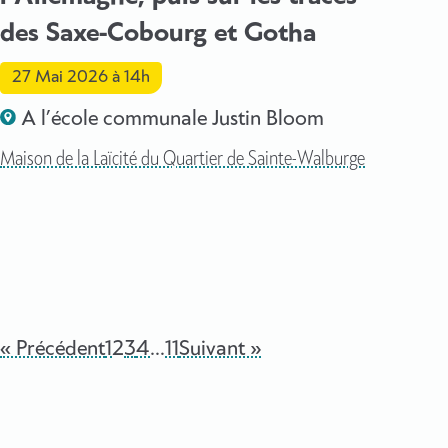
des Saxe-Cobourg et Gotha
27 Mai 2026
à 14h
A l’école communale Justin Bloom
Maison de la Laïcité du Quartier de Sainte-Walburge
« Précédent
1
2
3
4
…
11
Suivant »