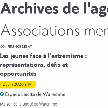
Archives de l'a
:
Associations me
CONFÉRENCE-DÉBAT
Les jeunes face à l’extrémisme :
représentations, défis et
opportunités
3 Juin 2026
à 19h
Espace Laïcité de Waremme
Maison de la Laïcité de Waremme