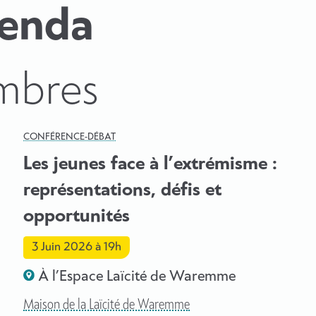
genda
mbres
CONFÉRENCE-DÉBAT
Les jeunes face à l’extrémisme :
représentations, défis et
opportunités
3 Juin 2026
à 19h
À l’Espace Laïcité de Waremme
Maison de la Laïcité de Waremme