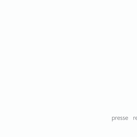
presse
r