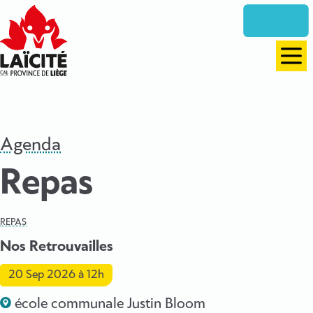
Aller
directement
vers
le
Men
contenu
Agenda
Repas
REPAS
Nos Retrouvailles
20 Sep 2026
à 12h
école communale Justin Bloom