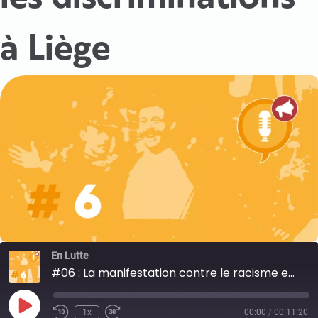
à Liège
En Lutte
#06 : La manifestation contre le racisme et les discriminations à Liège
Play
1x
00:00
/
00:11:20