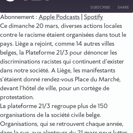
Episode
SUBSCRIBE
SHARE
Abonnement :
Apple Podcasts
|
Spotify
SHARE
Ce dimanche 20 mars, diverses actions locales
Apple Podcasts
Spotify
contre le racisme étaient organisées dans tout le
RSS FEED
LINK
pays. Liège a rejoint, comme 14 autres villes
EMBED
belges, la Plateforme 21/3 pour dénoncer les
discriminations racistes qui continuent d’exister
dans notre société. A Liège, les manifestants
s’étaient donné rendez-vous Place du Marché,
devant l’hôtel de ville, pour un cortège de
protestation.
La plateforme 21/3 regroupe plus de 150
organisations de la société civile belge.
Organisations, qui se retrouvent chaque année,