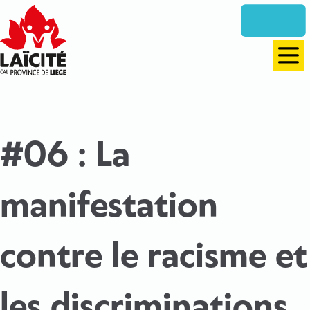
Aller
directement
vers
le
Men
contenu
#06 : La
manifestation
contre le racisme et
les discriminations