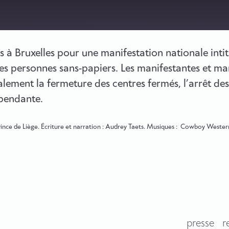
à Bruxelles pour une manifestation nationale intit
Spotify
des personnes sans-papiers. Les manifestantes et ma
galement la fermeture des centres fermés, l’arrêt des
épendante.
rovince de Liège. Écriture et narration : Audrey Taets. Musiques : Cowboy West
presse
r