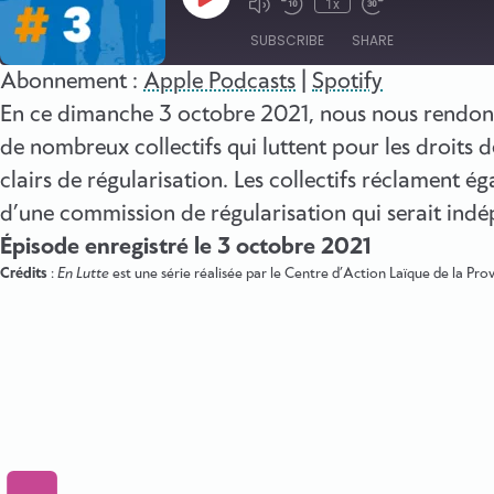
Play
1x
Episode
SUBSCRIBE
SHARE
Abonnement :
Apple Podcasts
|
Spotify
SHARE
En ce dimanche 3 octobre 2021, nous nous rendons 
Apple Podcasts
de nombreux collectifs qui luttent pour les droits 
RSS FEED
LINK
clairs de régularisation. Les collectifs réclament é
EMBED
d’une commission de régularisation qui serait ind
Épisode enregistré le 3 octobre 2021
Crédits
:
En Lutte
est une série réalisée par le Centre d’Action Laïque de la P