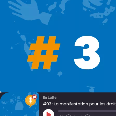
En Lutte
#03 : La manifestation pour les droi