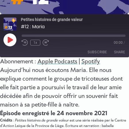
Petites histoires de grande valeur
#12 : Maria
Play
1x
00:00
/
Episode
SUBSCRIBE
SHARE
Abonnement :
Apple Podcasts
|
Spotify
SHARE
Aujourd’hui nous écoutons Maria. Elle nous
Apple Podcasts
Spotify
explique comment le groupe de tricoteuses dont
RSS FEED
LINK
elle fait partie a poursuivi le travail de leur amie
EMBED
décédée afin de pouvoir offrir un souvenir fait
maison à sa petite-fille à naître.
Épisode enregistré le 24 novembre 2021
Crédits
:
Petites histoires de grande valeur
est une série réalisée par le Centre
d’Action Laïque de la Province de Liège. Écriture et narration : Isabelle