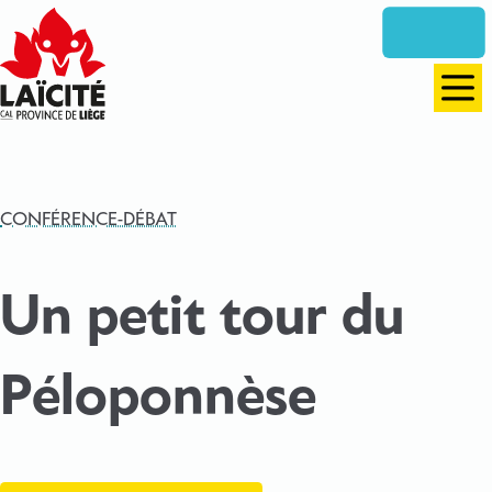
Aller
directement
vers
le
Men
contenu
CONFÉRENCE-DÉBAT
Un petit tour du
Péloponnèse