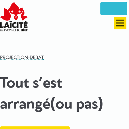
Aller
directement
vers
le
Men
contenu
PROJECTION-DÉBAT
Tout s’est
arrangé(ou pas)