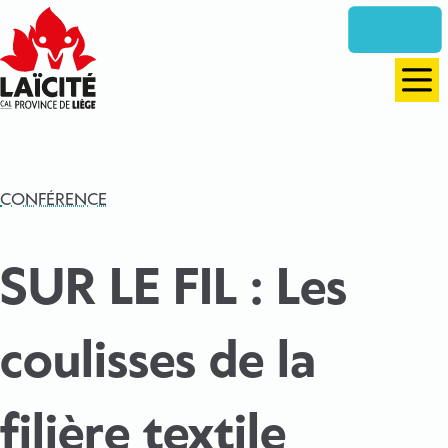
Aller
directement
vers
le
Men
contenu
CONFÉRENCE
SUR LE FIL : Les
coulisses de la
filière textile