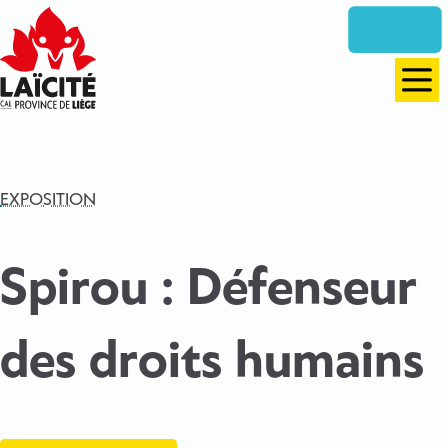
Aller
directement
vers
le
Men
contenu
EXPOSITION
Spirou : Défenseur
des droits humains