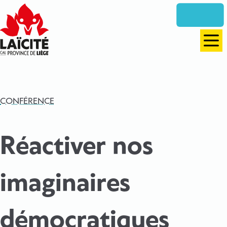
Aller
directement
vers
le
Men
contenu
CONFÉRENCE
Réactiver nos
imaginaires
démocratiques