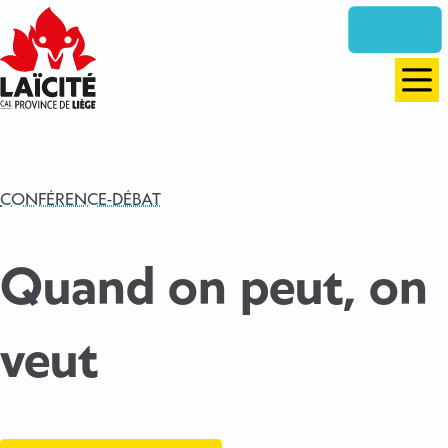
Aller
directement
vers
le
Men
contenu
CONFÉRENCE-DÉBAT
Quand on peut, on
veut