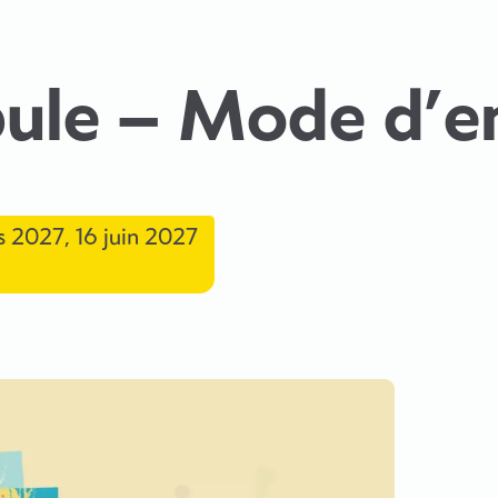
bule – Mode d’e
s 2027
,
16 juin 2027