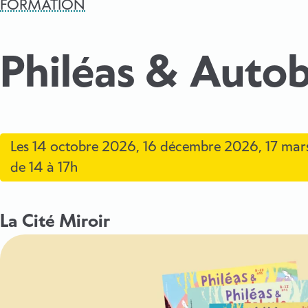
FORMATION
Philéas & Auto
Les
14 octobre 2026
,
16 décembre 2026
,
17 mar
de 14 à 17h
La Cité Miroir