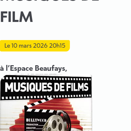
FILM
Le
10 mars 2026
20h15
à l’Espace Beaufays,