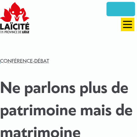
Aller
directement
vers
le
Men
contenu
CONFÉRENCE-DÉBAT
Ne parlons plus de
patrimoine mais de
matrimoine