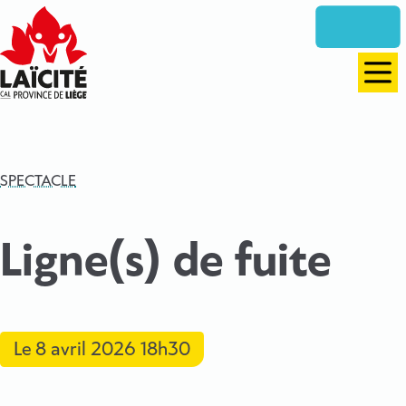
Aller
directement
vers
le
Men
contenu
SPECTACLE
Ligne(s) de fuite
Le
8 avril 2026
18h30