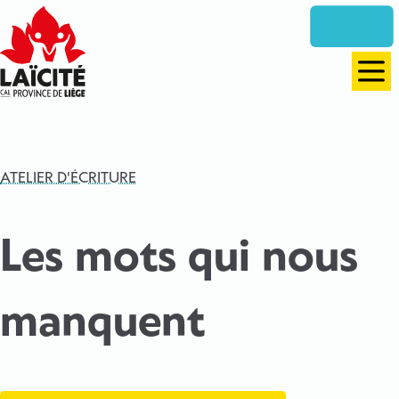
Aller
directement
vers
le
Men
contenu
ATELIER D'ÉCRITURE
Les mots qui nous
manquent