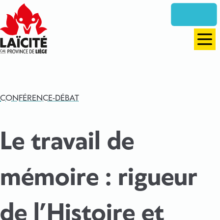
Aller
directement
vers
le
Men
contenu
CONFÉRENCE-DÉBAT
Le travail de
mémoire : rigueur
de l’Histoire et