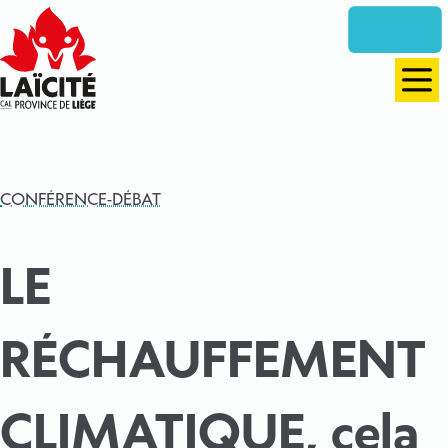
Aller
directement
vers
le
Men
contenu
CONFÉRENCE-DÉBAT
LE
RÉCHAUFFEMENT
CLIMATIQUE, cela