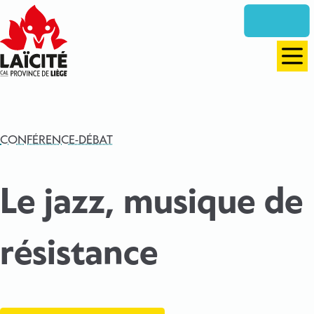
Aller
directement
vers
le
Men
contenu
CONFÉRENCE-DÉBAT
Le jazz, musique de
résistance