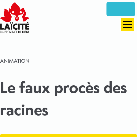
Aller
directement
vers
le
Men
contenu
ANIMATION
Le faux procès des
racines