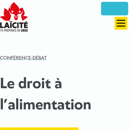
Aller
directement
vers
le
Men
contenu
CONFÉRENCE-DÉBAT
Le droit à
l’alimentation