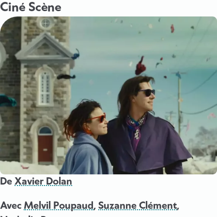
Ciné Scène
De
Xavier Dolan
Avec
Melvil Poupaud
,
Suzanne Clément
,