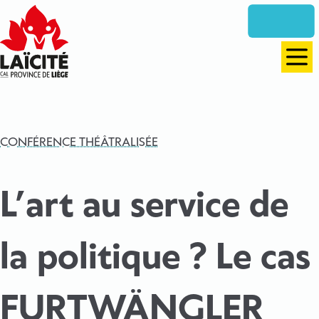
Aller
directement
vers
le
Men
contenu
CONFÉRENCE THÉÂTRALISÉE
L’art au service de
la politique ? Le cas
FURTWÄNGLER