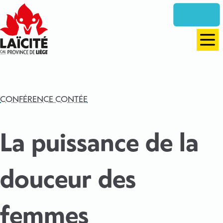
Aller
directement
vers
le
Men
contenu
CONFÉRENCE CONTÉE
La puissance de la
douceur des
femmes