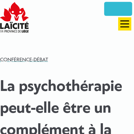
Aller
directement
vers
le
Men
contenu
CONFÉRENCE-DÉBAT
La psychothérapie
peut-elle être un
complément à la