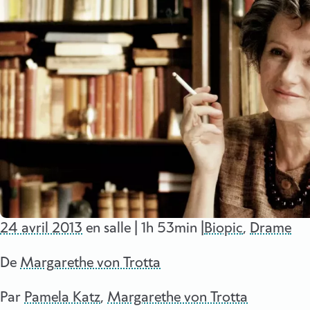
24 avril 2013
en salle | 1h 53min |
Biopic
,
Drame
De
Margarethe von Trotta
Par
Pamela Katz
,
Margarethe von Trotta