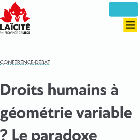
Aller
directement
vers
le
Men
contenu
CONFÉRENCE-DÉBAT
Droits humains à
géométrie variable
? Le paradoxe