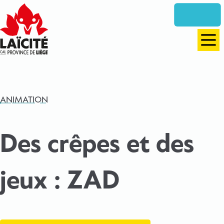
Aller
directement
vers
le
Men
contenu
ANIMATION
Des crêpes et des
jeux : ZAD