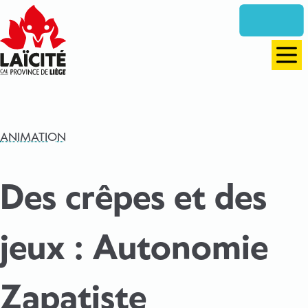
Aller
directement
vers
le
Men
contenu
ANIMATION
Des crêpes et des
jeux : Autonomie
Zapatiste