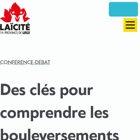
Aller
directement
vers
le
Men
contenu
CONFÉRENCE-DÉBAT
Des clés pour
comprendre les
bouleversements