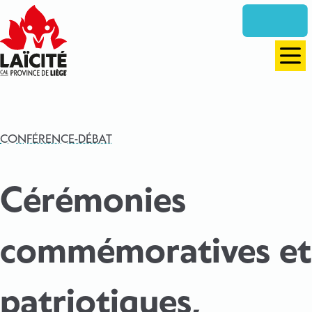
Aller
directement
vers
le
Men
contenu
CONFÉRENCE-DÉBAT
Cérémonies
commémoratives et
patriotiques,