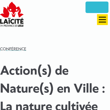
Aller
directement
vers
le
Men
contenu
CONFÉRENCE
Action(s) de
Nature(s) en Ville :
La nature cultivée