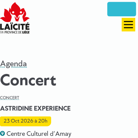
Aller
directement
vers
le
Men
contenu
Agenda
Concert
CONCERT
ASTRIDINE EXPERIENCE
23 Oct 2026
à 20h
Centre Culturel d’Amay