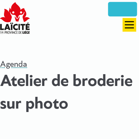
Aller
directement
vers
le
Men
contenu
Agenda
Atelier de broderie
sur photo