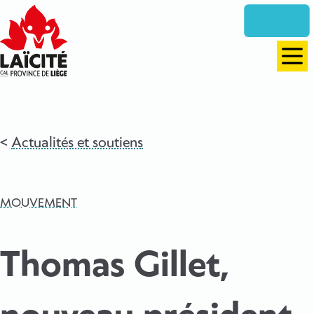
Aller
directement
vers
le
Men
contenu
Actualités et soutiens
MOUVEMENT
Thomas Gillet,