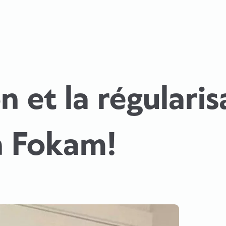
on et la régulari
n Fokam!