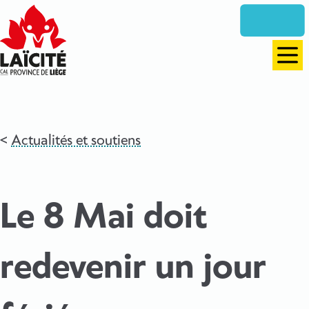
Aller
directement
vers
le
Men
contenu
Actualités et soutiens
Le 8 Mai doit
redevenir un jour