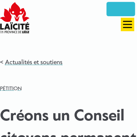
Aller
directement
vers
le
Men
contenu
Actualités et soutiens
PÉTITION
Créons un Conseil