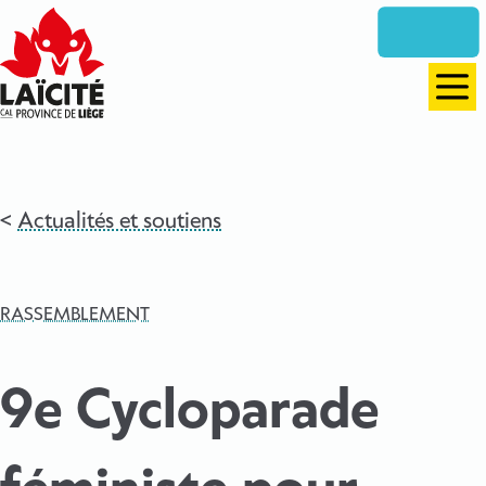
Aller
directement
vers
le
Men
contenu
Actualités et soutiens
RASSEMBLEMENT
9e Cycloparade