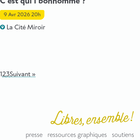
C’est qui l’bonhomme ?
9 Avr 2026
20h
La Cité Miroir
1
2
3
Suivant »
presse
ressources graphiques
soutiens