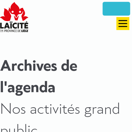
Aller
directement
vers
le
Men
contenu
Archives de
l'agenda
:
Nos activités grand
public